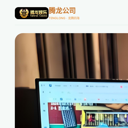
腾龙公司
TENGLONG · 龙腾四海