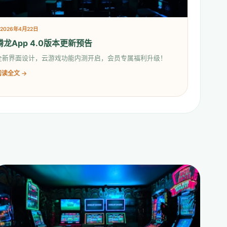
2026年4月22日
腾龙App 4.0版本更新预告
全新界面设计，云游戏功能内测开启，会员专属福利升级！
阅读全文 →