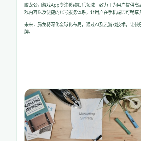
腾龙公司游戏App专注移动娱乐领域，致力于为用户提供高
戏内容以及便捷的账号服务体系，让用户在手机端即可畅享
未来，腾龙将深化全球化布局，通过AI及云游戏技术，让快
牌。