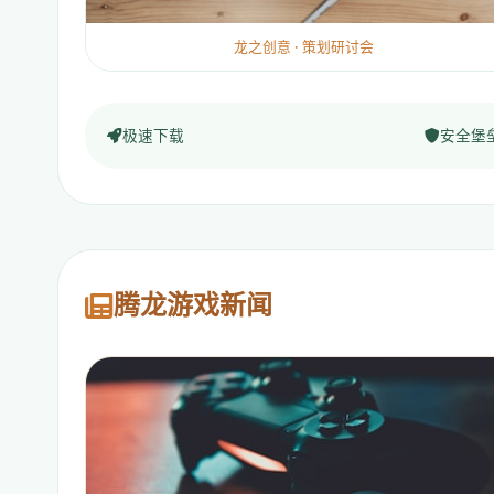
龙之创意 · 策划研讨会
极速下载
安全堡
腾龙游戏新闻